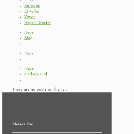
Filtre
Kategori
Etiketler
Yazar
Hepsini Göster
Hepsi
Blog
Hepsi
Hepsi
merkezdenal
There are no posts on the list.
Merkez İlaç