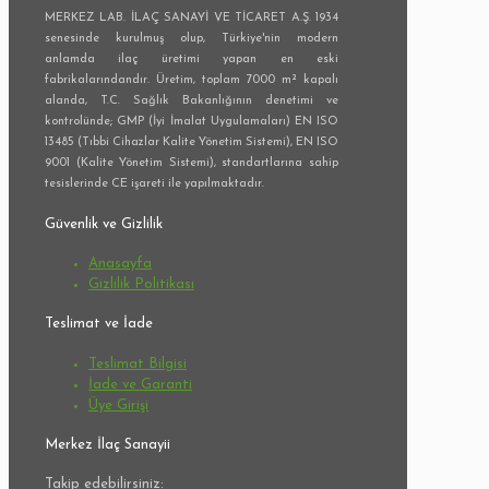
MERKEZ LAB. İLAÇ SANAYİ VE TİCARET A.Ş. 1934
senesinde kurulmuş olup, Türkiye'nin modern
anlamda ilaç üretimi yapan en eski
fabrikalarındandır. Üretim, toplam 7000 m² kapalı
alanda, T.C. Sağlık Bakanlığının denetimi ve
kontrolünde; GMP (İyi İmalat Uygulamaları) EN ISO
13485 (Tıbbi Cihazlar Kalite Yönetim Sistemi), EN ISO
9001 (Kalite Yönetim Sistemi), standartlarına sahip
tesislerinde CE işareti ile yapılmaktadır.
Güvenlik ve Gizlilik
Anasayfa
Gizlilik Politikası
Teslimat ve İade
Teslimat Bilgisi
İade ve Garanti
Üye Girişi
Merkez İlaç Sanayii
Takip edebilirsiniz: