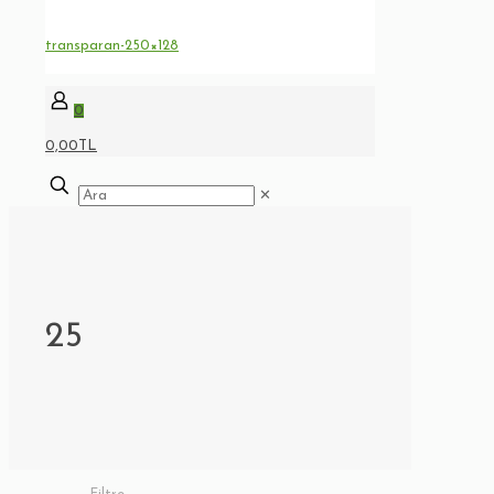
0
0,00TL
✕
25