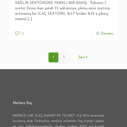
SAĞLIK SEKTÖRÜNE FARKLI BİR BAKIŞ.. Yabancı 7
üretici firma iken şimdi 35 yabancıya çıkmış ama üreticisi
artmamış bir İLAÇ SEKTÖRÜ, %5-7 lerden %35 e çıkmış
mamul
[…]
0
Devamı
1
2
İleri
Merkez İlaç
MERKEZ LAB. İLAÇ SANAYİ VE TİCARET A.Ş. 1934 senesinde
kurulmuş olup, Türkiye'nin modern anlamda ilaç üretimi yapan
en eski fabrikalarındandır. Üretim, toplam 7000 m² kapalı