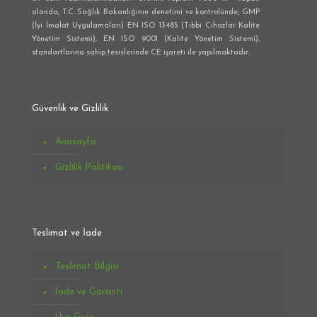
alanda, T.C. Sağlık Bakanlığının denetimi ve kontrolünde; GMP
(İyi İmalat Uygulamaları) EN ISO 13485 (Tıbbi Cihazlar Kalite
Yönetim Sistemi), EN ISO 9001 (Kalite Yönetim Sistemi),
standartlarına sahip tesislerinde CE işareti ile yapılmaktadır.
Güvenlik ve Gizlilik
Anasayfa
Gizlilik Politikası
Teslimat ve İade
Teslimat Bilgisi
İade ve Garanti