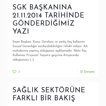
SGK BAŞKANINA
21.11.2014 TARİHİNDE
GÖNDERDİĞİMİZ
YAZI
Sayın Başkan; Konu; Gereksiz ve yanlış ilaç kullanımı
Sosyal Güvenliğin sürdürülebilirliğini tehdit ediyor. AA
muhabirine yapmış olduğunuz açıklamada “Akılcı İlaç
Kullanımı Projesini” hayata geçirme ihtiyacında
olduğunuzu
[…]
0
Devamı
SAĞLIK SEKTÖRÜNE
FARKLI BİR BAKIŞ