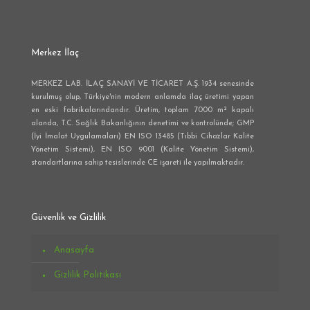
Merkez İlaç
MERKEZ LAB. İLAÇ SANAYİ VE TİCARET A.Ş. 1934 senesinde
kurulmuş olup, Türkiye'nin modern anlamda ilaç üretimi yapan
en eski fabrikalarındandır. Üretim, toplam 7000 m² kapalı
alanda, T.C. Sağlık Bakanlığının denetimi ve kontrolünde; GMP
(İyi İmalat Uygulamaları) EN ISO 13485 (Tıbbi Cihazlar Kalite
Yönetim Sistemi), EN ISO 9001 (Kalite Yönetim Sistemi),
standartlarına sahip tesislerinde CE işareti ile yapılmaktadır.
Güvenlik ve Gizlilik
Anasayfa
Gizlilik Politikası